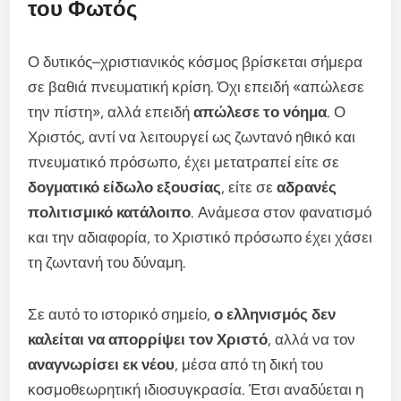
του Φωτός
Ο δυτικός–χριστιανικός κόσμος βρίσκεται σήμερα
σε βαθιά πνευματική κρίση. Όχι επειδή «απώλεσε
την πίστη», αλλά επειδή
απώλεσε το νόημα
. Ο
Χριστός, αντί να λειτουργεί ως ζωντανό ηθικό και
πνευματικό πρόσωπο, έχει μετατραπεί είτε σε
δογματικό είδωλο εξουσίας
, είτε σε
αδρανές
πολιτισμικό κατάλοιπο
. Ανάμεσα στον φανατισμό
και την αδιαφορία, το Χριστικό πρόσωπο έχει χάσει
τη ζωντανή του δύναμη.
Σε αυτό το ιστορικό σημείο,
ο ελληνισμός δεν
καλείται να απορρίψει τον Χριστό
, αλλά να τον
αναγνωρίσει εκ νέου
, μέσα από τη δική του
κοσμοθεωρητική ιδιοσυγκρασία. Έτσι αναδύεται η