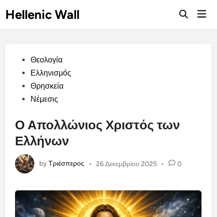
Skip
Hellenic Wall
Mai
to
Open
Men
Search
content
Posted
Θεολογία
in
Ελληνισμός
Θρησκεία
Νέμεσις
Ο Απολλώνιος Χριστός των
Ελλήνων
by
Τριέσπερος
•
26 Δεκεμβρίου 2025
•
0