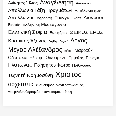
Αναγέννηση
Ανίκητος Ήλιος
Ανουνάκι
Απολλώνια Τάξη Πραγμάτων
Απολλώνιο φώς
Απόλλωνας
Διόνυσος
Γιούνγκ
Αφροδίτη
Γκαίτε
Ελληνική Μυσταγωγία
Εαυτός
Ελληνική Σοφία
ΘΕΪΚΟΣ ΕΡΩΣ
Εωσφόρος
Λόγος
Κοσμικός Άξονας
Λήθη
Λογική
Μέγας Αλέξανδρος
Μαρδούκ
Μέτρο
Οδυσσέας Ελύτης
Οικουμένη
Ομφαλός
Παναγία
Πλάτωνας
Ποίηση του Φωτός
Πυθαγόρας
Χριστός
Τεχνητή Νοημοσύνη
αρχέτυπα
ενοθεισμός
νεοπλατωνισμός
νεοφιλελευθερισμός
παγκοσμιοποίηση