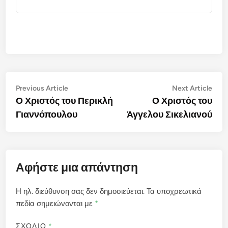
Πλοήγηση
Previous
Nex
Previous Article
Next Article
article:
artic
Ο Χριστός του Περικλή
Ο Χριστός του
άρθρων
Γιαννόπουλου
Άγγελου Σικελιανού
Αφήστε μια απάντηση
Η ηλ. διεύθυνση σας δεν δημοσιεύεται.
Τα υποχρεωτικά
πεδία σημειώνονται με
*
ΣΧΟΛΙΟ
*