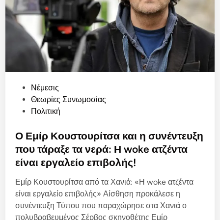
P
Νέμεσις
o
Θεωρίες Συνωμοσίας
s
Πολιτική
t
e
Ο Εμίρ Κουστουρίτσα και η συνέντευξη
d
που τάραξε τα νερά: Η woke ατζέντα
i
είναι εργαλείο επιβολής!
n
Εμίρ Κουστουρίτσα από τα Χανιά: «Η woke ατζέντα
είναι εργαλείο επιβολής» Αίσθηση προκάλεσε η
συνέντευξη Τύπου που παραχώρησε στα Χανιά ο
πολυβραβευμένος Σέρβος σκηνοθέτης Εμίρ