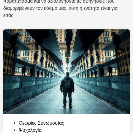
παραπέτασμα και να αξιολογήσετε τις αφηγήσεις που
διαμορφώνουν τον κόσμο μας, αυτή η ενότητα είναι για
εσάς.
P
Θεωρίες Συνωμοσίας
o
Ψυχολογία