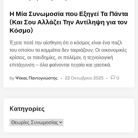
o
s
Η Μία Συνωμοσία που Εξηγεί Τα Πάντα
t
(Και Σου Αλλάζει Την Αντίληψη για τον
e
Κόσμο)
d
i
Έχετε ποτέ την αίσθηση ότι ο κόσμος είναι ένα παζλ
n
του οποίου τα κομμάτια δεν ταιριάζουν; Οι οικονομικές
κρίσεις, οι πανδημίες, οι πολέμοι, η τεχνολογική
επιτάχυνση – όλα φαίνονται τυχαία και χαοτικά.
by
Ψέκας Παντογνώστης
•
22 Οκτωβρίου 2025
•
0
Kατηγορίες
Kατηγορίες