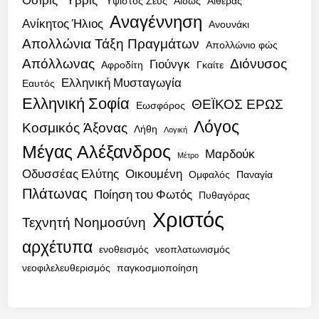
Ύψιστος Ζεύς
Αιδώς
Αιθέρας
Αναγέννηση
Ανίκητος Ήλιος
Ανουνάκι
Απολλώνια Τάξη Πραγμάτων
Απολλώνιο φώς
Απόλλωνας
Διόνυσος
Γιούνγκ
Αφροδίτη
Γκαίτε
Ελληνική Μυσταγωγία
Εαυτός
Ελληνική Σοφία
ΘΕΪΚΟΣ ΕΡΩΣ
Εωσφόρος
Λόγος
Κοσμικός Άξονας
Λήθη
Λογική
Μέγας Αλέξανδρος
Μαρδούκ
Μέτρο
Οδυσσέας Ελύτης
Οικουμένη
Ομφαλός
Παναγία
Πλάτωνας
Ποίηση του Φωτός
Πυθαγόρας
Χριστός
Τεχνητή Νοημοσύνη
αρχέτυπα
ενοθεισμός
νεοπλατωνισμός
νεοφιλελευθερισμός
παγκοσμιοποίηση