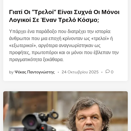
s
t
Γιατί Οι “Τρελοί” Είναι Συχνά Οι Μόνοι
e
Λογικοί Σε Έναν Τρελό Κόσμο;
d
Υπάρχει ένα παράδοξο που διατρέχει την ιστορία:
i
άνθρωποι που μια εποχή κρίνονταν ως «τρελοί» ή
n
«εξωτερικοί», αργότερα αναγνωρίστηκαν ως
προφήτες, πρωτοπόροι και οι μόνοι που έβλεπαν την
πραγματικότητα ξεκάθαρα.
by
Ψέκας Παντογνώστης
•
24 Οκτωβρίου 2025
•
0