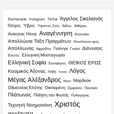
Άγγελος Σικελιανός
Etemenanki
Instagram
TikTok
Όσιρις
Ύβρις
Ύψιστος Ζεύς
Αιδώς
Αιθέρας
Αναγέννηση
Ανίκητος Ήλιος
Ανουνάκι
Απολλώνια Τάξη Πραγμάτων
Απολλώνιο φώς
Απόλλωνας
Διόνυσος
Γιούνγκ
Αφροδίτη
Γκαίτε
Ελληνική Μυσταγωγία
Εαυτός
Ελληνική Σοφία
ΘΕΪΚΟΣ ΕΡΩΣ
Εωσφόρος
Λόγος
Κοσμικός Άξονας
Λήθη
Λογική
Μέγας Αλέξανδρος
Μαρδούκ
Μέτρο
Οδυσσέας Ελύτης
Οικουμένη
Ομφαλός
Παναγία
Πλάτωνας
Ποίηση του Φωτός
Πυθαγόρας
Χριστός
Τεχνητή Νοημοσύνη
αρχέτυπα