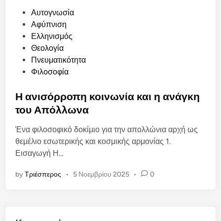
P
Αυτογνωσία
o
Αφύπνιση
s
Ελληνισμός
t
Θεολογία
e
Πνευματικότητα
d
Φιλοσοφία
i
n
Η ανισόρροπη κοινωνία και η ανάγκη
του Απόλλωνα
Ένα φιλοσοφικό δοκίμιο για την απολλώνια αρχή ως
θεμέλιο εσωτερικής και κοσμικής αρμονίας 1.
Εισαγωγή Η…
by
Τριέσπερος
•
5 Νοεμβρίου 2025
•
0