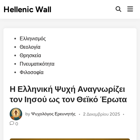
Skip
Hellenic Wall
Mai
to
Open
Men
Search
content
Posted
Ελληνισμός
in
Θεολογία
Θρησκεία
Πνευματικότητα
Φιλοσοφία
Η Ελληνική Ψυχή Αναγνωρίζει
τον Ιησού ως τον Θεϊκό Έρωτα
by
Ψυχολόγος Ερευνητής
•
2 Δεκεμβρίου 2025
•
0