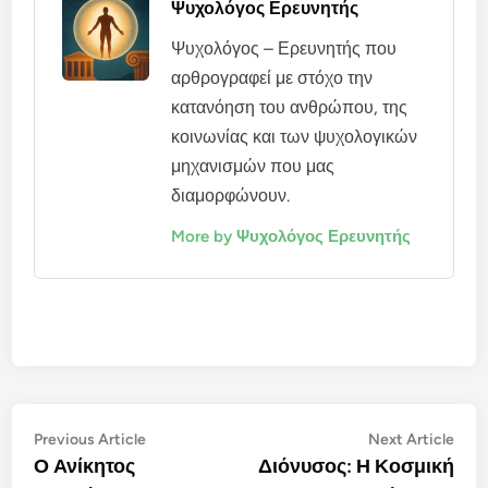
Ψυχολόγος Ερευνητής
Ψυχολόγος – Ερευνητής που
αρθρογραφεί με στόχο την
κατανόηση του ανθρώπου, της
κοινωνίας και των ψυχολογικών
μηχανισμών που μας
διαμορφώνουν.
More by Ψυχολόγος Ερευνητής
Πλοήγηση
Previous
Nex
Previous Article
Next Article
article:
artic
Ο Ανίκητος
Διόνυσος: Η Κοσμική
άρθρων