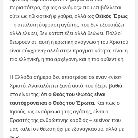
περισσότερο, όχι ως ο «νόμος» που επιβάλλεται,
ούτε ως ηθικιστική φιγούρα, αλλά ως
Θεϊκός Έρως
– η απόλυτη έκφραση αγάπης που δεν εξουσιάζει
αλλά ελκύει, δεν καταπιέζει αλλά θεώνει. Πολλοί
θεωρούν ότι αυτή η ερωτική ανάγνωση του Χριστού
είναι σύγχρονη· αλλά στην πραγματικότητα, είναι η
πιο ελληνική, η πιο αρχέγονη, και η πιο αυθεντική.
Η Ελλάδα σήμερα δεν επιστρέφει σε έναν «νέο»
Χριστό. Ανακαλύπτει ξανά αυτό που ήξερε βαθιά
στο είναι της: ότι
ο Θεός του Φωτός είναι
ταυτόχρονα και ο Θεός του Έρωτα
. Και πως ο
Ιησούς, ως ενσάρκωση της αγάπης, είναι ο
Εραστής της ανθρώπινης καρδιάς – εκείνος που
μας καλεί σε θέωση όχι με εξαναγκασμό, αλλά με
φως.