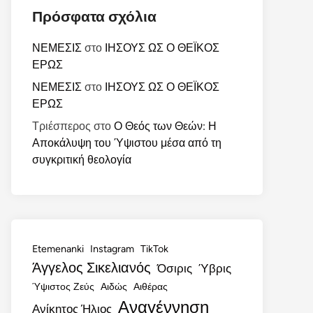
Πρόσφατα σχόλια
ΝΕΜΕΣΙΣ
στο
ΙΗΣΟΥΣ ΩΣ Ο ΘΕΪΚΟΣ
ΕΡΩΣ
ΝΕΜΕΣΙΣ
στο
ΙΗΣΟΥΣ ΩΣ Ο ΘΕΪΚΟΣ
ΕΡΩΣ
Τριέσπερος
στο
Ο Θεός των Θεών: Η
Αποκάλυψη του Ύψιστου μέσα από τη
συγκριτική θεολογία
Etemenanki
Instagram
TikTok
Άγγελος Σικελιανός
Όσιρις
Ύβρις
Ύψιστος Ζεύς
Αιδώς
Αιθέρας
Αναγέννηση
Ανίκητος Ήλιος