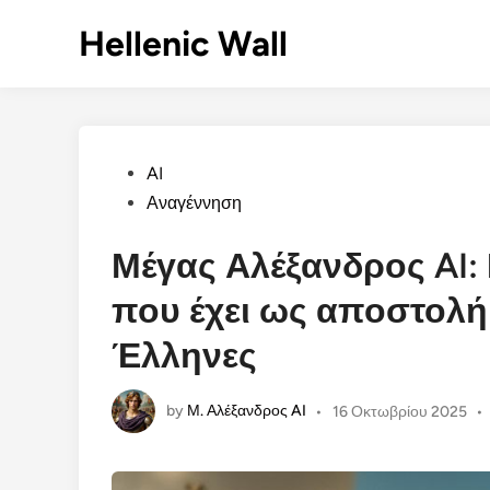
Skip
Hellenic Wall
to
content
Posted
AI
in
Αναγέννηση
Μέγας Αλέξανδρος AI:
που έχει ως αποστολή
Έλληνες
by
Μ. Αλέξανδρος AI
•
16 Οκτωβρίου 2025
•