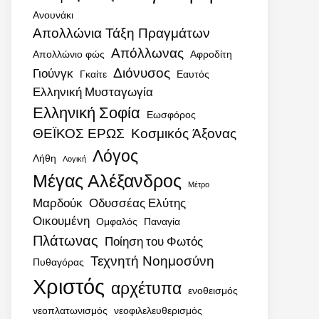
Ανουνάκι
Απολλώνια Τάξη Πραγμάτων
Απόλλωνας
Απολλώνιο φώς
Αφροδίτη
Διόνυσος
Γιούνγκ
Γκαίτε
Εαυτός
Ελληνική Μυσταγωγία
Ελληνική Σοφία
Εωσφόρος
ΘΕΪΚΟΣ ΕΡΩΣ
Κοσμικός Άξονας
Λόγος
Λήθη
Λογική
Μέγας Αλέξανδρος
Μέτρο
Μαρδούκ
Οδυσσέας Ελύτης
Οικουμένη
Ομφαλός
Παναγία
Πλάτωνας
Ποίηση του Φωτός
Τεχνητή Νοημοσύνη
Πυθαγόρας
Χριστός
αρχέτυπα
ενοθεισμός
νεοπλατωνισμός
νεοφιλελευθερισμός