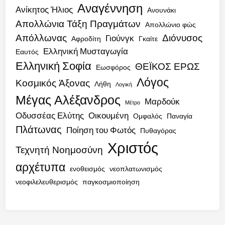
Αναγέννηση
Ανίκητος Ήλιος
Ανουνάκι
Απολλώνια Τάξη Πραγμάτων
Απολλώνιο φώς
Απόλλωνας
Διόνυσος
Γιούνγκ
Αφροδίτη
Γκαίτε
Ελληνική Μυσταγωγία
Εαυτός
Ελληνική Σοφία
ΘΕΪΚΟΣ ΕΡΩΣ
Εωσφόρος
Λόγος
Κοσμικός Άξονας
Λήθη
Λογική
Μέγας Αλέξανδρος
Μαρδούκ
Μέτρο
Οδυσσέας Ελύτης
Οικουμένη
Ομφαλός
Παναγία
Πλάτωνας
Ποίηση του Φωτός
Πυθαγόρας
Χριστός
Τεχνητή Νοημοσύνη
αρχέτυπα
ενοθεισμός
νεοπλατωνισμός
νεοφιλελευθερισμός
παγκοσμιοποίηση