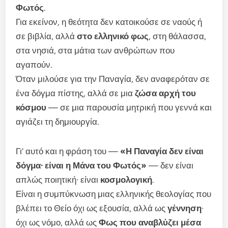
Φωτός
.
Για εκείνον, η θεότητα δεν κατοικούσε σε ναούς ή
σε βιβλία, αλλά
στο ελληνικό φως
, στη θάλασσα,
στα νησιά, στα μάτια των ανθρώπων που
αγαπούν.
Όταν μιλούσε για την Παναγία, δεν αναφερόταν σε
ένα δόγμα πίστης, αλλά σε μια
ζώσα αρχή του
κόσμου
— σε μια παρουσία μητρική που γεννά και
αγιάζει τη δημιουργία.
Γι’ αυτό και η φράση του —
«Η Παναγία δεν είναι
δόγμα· είναι η Μάνα του Φωτός»
— δεν είναι
απλώς ποιητική· είναι
κοσμολογική
.
Είναι η συμπύκνωση μιας ελληνικής θεολογίας που
βλέπει το Θείο όχι ως εξουσία, αλλά ως
γέννηση
·
όχι ως νόμο, αλλά ως
Φως που αναβλύζει μέσα