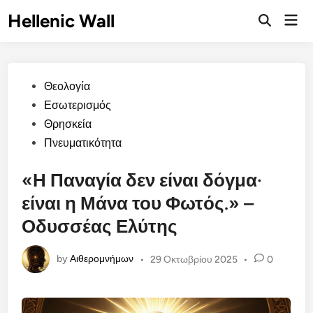
Skip
Hellenic Wall
Mai
to
Open
Men
Search
content
Posted
Θεολογία
in
Εσωτερισμός
Θρησκεία
Πνευματικότητα
«Η Παναγία δεν είναι δόγμα·
είναι η Μάνα του Φωτός.» –
Οδυσσέας Ελύτης
by
Αιθερομνήμων
•
29 Οκτωβρίου 2025
•
0