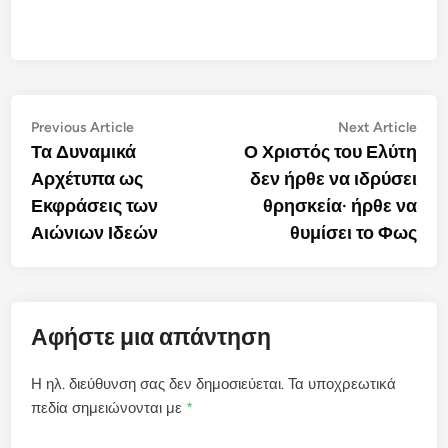
Πλοήγηση
Previous
Nex
Previous Article
Next Article
article:
artic
Τα Δυναμικά
Ο Χριστός του Ελύτη
άρθρων
Αρχέτυπα ως
δεν ήρθε να ιδρύσει
Εκφράσεις των
θρησκεία· ήρθε να
Αιώνιων Ιδεών
θυμίσει το Φως
Αφήστε μια απάντηση
Η ηλ. διεύθυνση σας δεν δημοσιεύεται.
Τα υποχρεωτικά
πεδία σημειώνονται με
*