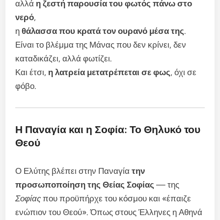
αλλά
η ζεστή παρουσία του φωτός πάνω στο
νερό
,
η
θάλασσα που κρατά τον ουρανό μέσα της
.
Είναι το βλέμμα της Μάνας που δεν κρίνει, δεν
καταδικάζει, αλλά φωτίζει.
Και έτσι,
η λατρεία μετατρέπεται σε φως
, όχι σε
φόβο.
Η Παναγία και η Σοφία: Το Θηλυκό του
Θεού
Ο Ελύτης βλέπει στην Παναγία
την
προσωποποίηση της Θείας Σοφίας
— της
Σοφίας
που προϋπήρχε του κόσμου και «έπαιζε
ενώπιον του Θεού». Όπως στους Έλληνες η Αθηνά