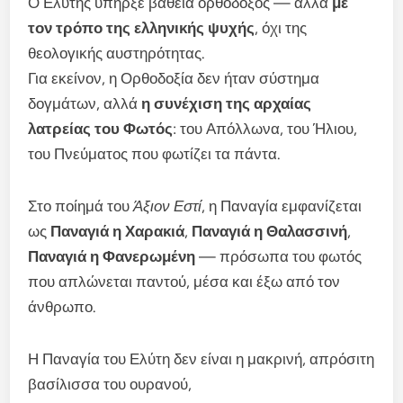
Ο Ελύτης υπήρξε βαθειά ορθόδοξος — αλλά
με
τον τρόπο της ελληνικής ψυχής
, όχι της
θεολογικής αυστηρότητας.
Για εκείνον, η Ορθοδοξία δεν ήταν σύστημα
δογμάτων, αλλά
η συνέχιση της αρχαίας
λατρείας του Φωτός
: του Απόλλωνα, του Ήλιου,
του Πνεύματος που φωτίζει τα πάντα.
Στο ποίημά του
Άξιον Εστί
, η Παναγία εμφανίζεται
ως
Παναγιά η Χαρακιά
,
Παναγιά η Θαλασσινή
,
Παναγιά η Φανερωμένη
— πρόσωπα του φωτός
που απλώνεται παντού, μέσα και έξω από τον
άνθρωπο.
Η Παναγία του Ελύτη δεν είναι η μακρινή, απρόσιτη
βασίλισσα του ουρανού,