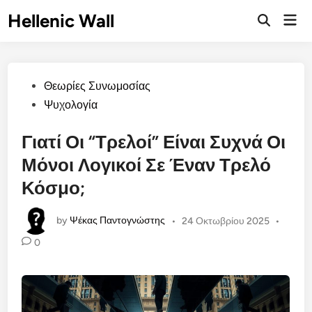
Skip
Hellenic Wall
Mai
to
Open
Men
Search
content
Posted
Θεωρίες Συνωμοσίας
in
Ψυχολογία
Γιατί Οι “Τρελοί” Είναι Συχνά Οι
Μόνοι Λογικοί Σε Έναν Τρελό
Κόσμο;
by
Ψέκας Παντογνώστης
•
24 Οκτωβρίου 2025
•
0