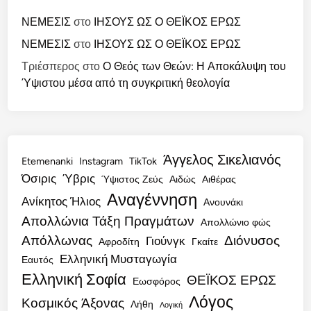
ΝΕΜΕΣΙΣ
στο
ΙΗΣΟΥΣ ΩΣ Ο ΘΕΪΚΟΣ ΕΡΩΣ
ΝΕΜΕΣΙΣ
στο
ΙΗΣΟΥΣ ΩΣ Ο ΘΕΪΚΟΣ ΕΡΩΣ
Τριέσπερος
στο
Ο Θεός των Θεών: Η Αποκάλυψη του
Ύψιστου μέσα από τη συγκριτική θεολογία
Άγγελος Σικελιανός
Etemenanki
Instagram
TikTok
Όσιρις
Ύβρις
Ύψιστος Ζεύς
Αιδώς
Αιθέρας
Αναγέννηση
Ανίκητος Ήλιος
Ανουνάκι
Απολλώνια Τάξη Πραγμάτων
Απολλώνιο φώς
Απόλλωνας
Διόνυσος
Γιούνγκ
Αφροδίτη
Γκαίτε
Ελληνική Μυσταγωγία
Εαυτός
Ελληνική Σοφία
ΘΕΪΚΟΣ ΕΡΩΣ
Εωσφόρος
Λόγος
Κοσμικός Άξονας
Λήθη
Λογική