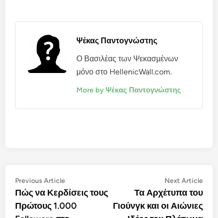
Ψέκας Παντογνώστης
Ο Βασιλέας των Ψεκασμένων
μόνο στο HellenicWall.com.
More by Ψέκας Παντογνώστης
Πλοήγηση
Previous
Nex
Previous Article
Next Article
article:
artic
Πώς να Κερδίσεις τους
Τα Αρχέτυπα του
άρθρων
Πρώτους 1.000
Γιούνγκ και οι Αιώνιες