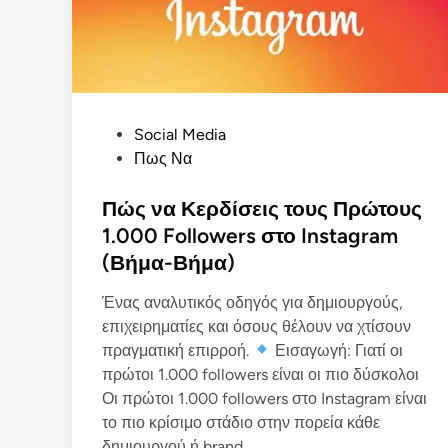
P
Social Media
o
Πως Να
s
t
Πώς να Κερδίσεις τους Πρώτους
e
1.000 Followers στο Instagram
d
(Βήμα-Βήμα)
i
n
Ένας αναλυτικός οδηγός για δημιουργούς,
επιχειρηματίες και όσους θέλουν να χτίσουν
πραγματική επιρροή.
Εισαγωγή: Γιατί οι
πρώτοι 1.000 followers είναι οι πιο δύσκολοι
Οι πρώτοι 1.000 followers στο Instagram είναι
το πιο κρίσιμο στάδιο στην πορεία κάθε
δημιουργού ή brand.