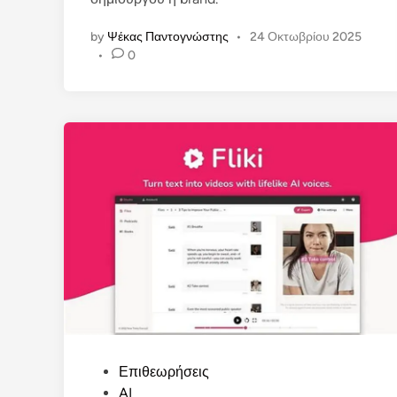
by
Ψέκας Παντογνώστης
•
24 Οκτωβρίου 2025
•
0
P
Επιθεωρήσεις
o
AI