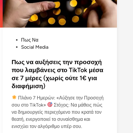
P
Πως Να
o
Social Media
s
t
Πως να αυξήσεις την προσοχή
e
που λαμβάνεις στο TikTok μέσα
d
σε 7 μέρες (χωρίς ούτε 1€ για
i
διαφήμιση)
n
Πλάνο 7 Ημερών: «Αύξησε την Προσοχή
σου στο TikTok»
Στόχος: Να μάθεις πώς
να δημιουργείς περιεχόμενο που κρατά τον
θεατή, ενεργοποιεί το συναίσθημα και
ενισχύει τον αλγόριθμο υπέρ σου.