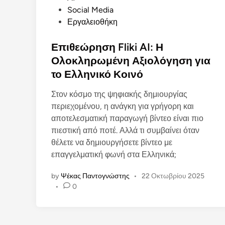
s
Social Media
t
Εργαλειοθήκη
e
d
Επιθεώρηση Fliki AI: Η
i
Ολοκληρωμένη Αξιολόγηση για
n
το Ελληνικό Κοινό
Στον κόσμο της ψηφιακής δημιουργίας
περιεχομένου, η ανάγκη για γρήγορη και
αποτελεσματική παραγωγή βίντεο είναι πιο
πιεστική από ποτέ. Αλλά τι συμβαίνει όταν
θέλετε να δημιουργήσετε βίντεο με
επαγγελματική φωνή στα Ελληνικά;
by
Ψέκας Παντογνώστης
•
22 Οκτωβρίου 2025
•
0