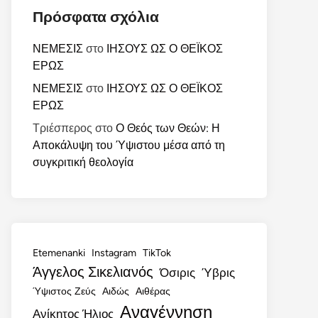
Πρόσφατα σχόλια
ΝΕΜΕΣΙΣ
στο
ΙΗΣΟΥΣ ΩΣ Ο ΘΕΪΚΟΣ
ΕΡΩΣ
ΝΕΜΕΣΙΣ
στο
ΙΗΣΟΥΣ ΩΣ Ο ΘΕΪΚΟΣ
ΕΡΩΣ
Τριέσπερος
στο
Ο Θεός των Θεών: Η
Αποκάλυψη του Ύψιστου μέσα από τη
συγκριτική θεολογία
Etemenanki
Instagram
TikTok
Άγγελος Σικελιανός
Όσιρις
Ύβρις
Ύψιστος Ζεύς
Αιδώς
Αιθέρας
Αναγέννηση
Ανίκητος Ήλιος