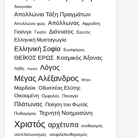
Ανουνάκι
Απολλώνια Τάξη Πραγμάτων
Απόλλωνας
Απολλώνιο φώς
Αφροδίτη
Διόνυσος
Γιούνγκ
Γκαίτε
Εαυτός
Ελληνική Μυσταγωγία
Ελληνική Σοφία
Εωσφόρος
ΘΕΪΚΟΣ ΕΡΩΣ
Κοσμικός Άξονας
Λόγος
Λήθη
Λογική
Μέγας Αλέξανδρος
Μέτρο
Μαρδούκ
Οδυσσέας Ελύτης
Οικουμένη
Ομφαλός
Παναγία
Πλάτωνας
Ποίηση του Φωτός
Τεχνητή Νοημοσύνη
Πυθαγόρας
Χριστός
αρχέτυπα
ενοθεισμός
νεοπλατωνισμός
νεοφιλελευθερισμός