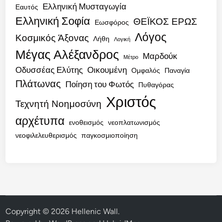
Ελληνική Μυσταγωγία
Εαυτός
Ελληνική Σοφία
ΘΕΪΚΟΣ ΕΡΩΣ
Εωσφόρος
Λόγος
Κοσμικός Άξονας
Λήθη
Λογική
Μέγας Αλέξανδρος
Μαρδούκ
Μέτρο
Οδυσσέας Ελύτης
Οικουμένη
Ομφαλός
Παναγία
Πλάτωνας
Ποίηση του Φωτός
Πυθαγόρας
Χριστός
Τεχνητή Νοημοσύνη
αρχέτυπα
ενοθεισμός
νεοπλατωνισμός
νεοφιλελευθερισμός
παγκοσμιοποίηση
Copyright © 2026
Hellenic Wall
.