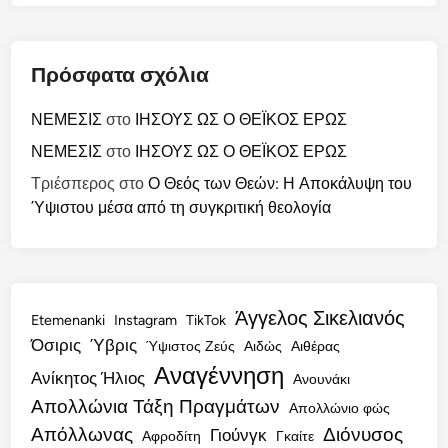
Πρόσφατα σχόλια
ΝΕΜΕΣΙΣ
στο
ΙΗΣΟΥΣ ΩΣ Ο ΘΕΪΚΟΣ ΕΡΩΣ
ΝΕΜΕΣΙΣ
στο
ΙΗΣΟΥΣ ΩΣ Ο ΘΕΪΚΟΣ ΕΡΩΣ
Τριέσπερος
στο
Ο Θεός των Θεών: Η Αποκάλυψη του
Ύψιστου μέσα από τη συγκριτική θεολογία
Άγγελος Σικελιανός
Etemenanki
Instagram
TikTok
Όσιρις
Ύβρις
Ύψιστος Ζεύς
Αιδώς
Αιθέρας
Αναγέννηση
Ανίκητος Ήλιος
Ανουνάκι
Απολλώνια Τάξη Πραγμάτων
Απολλώνιο φώς
Απόλλωνας
Διόνυσος
Γιούνγκ
Αφροδίτη
Γκαίτε